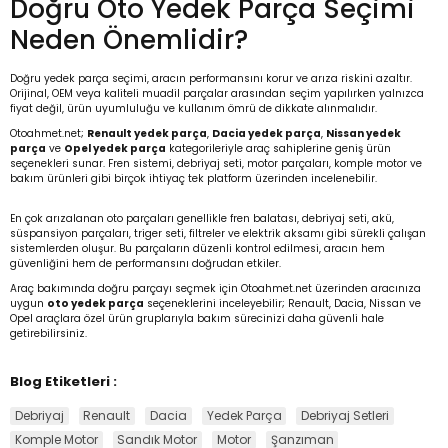
Doğru Oto Yedek Parça Seçimi
Neden Önemlidir?
Doğru yedek parça seçimi, aracın performansını korur ve arıza riskini azaltır.
Orijinal, OEM veya kaliteli muadil parçalar arasından seçim yapılırken yalnızca
fiyat değil, ürün uyumluluğu ve kullanım ömrü de dikkate alınmalıdır.
Otoahmet.net;
Renault yedek parça
,
Dacia yedek parça
,
Nissan yedek
parça
ve
Opel yedek parça
kategorileriyle araç sahiplerine geniş ürün
seçenekleri sunar. Fren sistemi, debriyaj seti, motor parçaları, komple motor ve
bakım ürünleri gibi birçok ihtiyaç tek platform üzerinden incelenebilir.
En çok arızalanan oto parçaları genellikle fren balatası, debriyaj seti, akü,
süspansiyon parçaları, triger seti, filtreler ve elektrik aksamı gibi sürekli çalışan
sistemlerden oluşur. Bu parçaların düzenli kontrol edilmesi, aracın hem
güvenliğini hem de performansını doğrudan etkiler.
Araç bakımında doğru parçayı seçmek için Otoahmet.net üzerinden aracınıza
uygun
oto yedek parça
seçeneklerini inceleyebilir; Renault, Dacia, Nissan ve
Opel araçlara özel ürün gruplarıyla bakım sürecinizi daha güvenli hale
getirebilirsiniz.
Blog Etiketleri :
Debriyaj
Renault
Dacia
Yedek Parça
Debriyaj Setleri
Komple Motor
Sandık Motor
Motor
Şanzıman