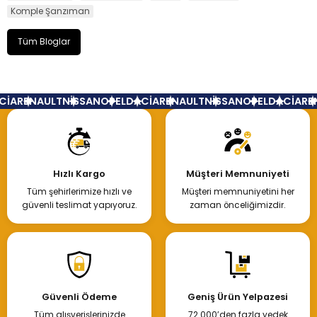
Komple Şanzıman
Tüm Bloglar
İA
RENAULT
NİSSAN
OPEL
DACİA
RENAULT
NİSSAN
OPEL
DACİA
REN
Hızlı Kargo
Müşteri Memnuniyeti
Tüm şehirlerimize hızlı ve
Müşteri memnuniyetini her
güvenli teslimat yapıyoruz.
zaman önceliğimizdir.
Güvenli Ödeme
Geniş Ürün Yelpazesi
Tüm alışverişlerinizde
72.000’den fazla yedek