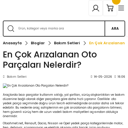
ARA
Anasayfa
Bloglar
Bakım Setleri
En Çok Arızalanan O
En Çok Arızalanan Oto
Parçaları Nelerdir?
Bakım Setleri
14-05-2026
16:06
Araçlarda bazı parçalar kullanım sıklığı, yol şartları, sürüş alışkanlıkları ve bakım
düzenine bağlı olarak diğer parçalara göre daha hızlı yıpranır. Özellikle
oto
yedek parça
seçiminde doğru ürün tercih edilmediğinde arızalar daha sık tekrar
edebilir. Bu nedenle araç sahiplerinin en çok arızalanan oto parçalarını bilmesi,
hem güvenli sürüş hem de uzun vadeli bakım maliyetleri açısından oldukça
önemlidir.
Otoahmet.net, Renault, Dacia, Nissan ve Opel yedek parça kategorilerinde motor,
fren, debriyaj, süspansiyon ve elektrik aksamı gibi birçok ürün grubunu