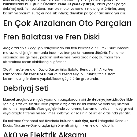
kullanıcılarla buluşturur. Özellikle
Renault yedek parça
,
Dacia yedek parça
,
debriyaj seti
,
fren balatası
,
komple motor ve sandık motor
gibi ürünler, araç
bakım ve onarım süreçlerinde sık ihtiyaç duyulan parçalar arasında yer alır.
En Çok Arızalanan Oto Parçaları
Fren Balatası ve Fren Diski
Araçlarda en sık değişen parçalardan biri fren balatasıdır. Sürekli sürtünmeye
maruz kaldığı için zamanla incelir ve fren performansını düşürür. Frenleme
sırasında ses gelmesi, pedalın sertleşmesi veya aracın geç durması fren
sisteminde sorun olabileceğini gösterir.
Oto Ahmet’te yer alan
Dacia Duster Arka Balata
,
Renault 9 11 Arka Fren
Kampanası
,
Ön Fren Hortumu
ve
El Fren Teli
gibi ürünler, fren sistemi
bakımında iç linkleme yapılabilecek güçlü ürün gruplarıdır.
Debriyaj Seti
Manuel araçlarda en çok yıpranan parçalardan biri de
debriyaj seti
dir. Özellikle
şehir içi trafikte sık dur-kalk yapan araçlarda baskı balata ve debriyaj sistemi
daha hızlı aşınabilir. Vites geçişlerinde zorlanma, kavrama noktasının değişmesi
veya araçta titreme hissedilmesi debriyaj arızasının belirtileri arasında yer alır.
Bu noktada Otoahmet.net üzerinde bulunan
Debriyaj Seti
kategorisi, Renault,
Dacia, Nissan ve Opel araçlar için önemli bir iç linkleme alanı olabilir.
Akü ve Elektrik Aksamı