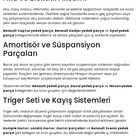
Akü, marş motoru, alternatör, sensörler ve elektrik bağlantıları araçlarda sık arıza
verebilen sistemlerdendir. Özellikle soğuk havalarda aracın geç çalışması veya
hiç çalışmaması akü kaynaklı olabilir. Elektronik sistemlerin yoğun kullanıldığı
yeni nesil araçlarda sensör arızaları da sık görülür.
Renault Captur yedek parça
,
Renault Kadjar yedek parça
ve
Opel yedek
parça
kategorilerinde elektrik ve sensör parçaları için iç linkleme yapılabilir.
Amortisör ve Süspansiyon
Parçaları
Bozuk yol, kasis ve çukur gibi zemin koşulları süspansiyon sistemini doğrudan
etkiler. Amortisör, salıncak, rot başı ve z rot gibi parçalar zamanla boşluk
yapabilir. Araçtan ses gelmesi, direksiyonda titreşim oluşması veya yol
tutuşunun zayıflaması süspansiyon arızasına işaret edebilir.
Otoahmet.net’teki
Renault yedek parça
,
Dacia yedek parça
ve
Nissan yedek
parça
kategorileri bu ürün grupları için değerlendirilebilir.
Triger Seti ve Kayış Sistemleri
Triger seti, motorun düzenli çalışmasını sağlayan kritik parçalardan biridir.
Zamanında değişmeyen triger kayışı ciddi motor arızalarına yol açabilir. Bu
nedenle üretici tavsiyesine göre belirli kilometrelerde kontrol edilmesi gerekir.
Komple motor
,
sandık motor
,
motor parçaları
ve
Renault Scenic yedek
parça
gibi kategori ve ürün grupları, bu bölümde doğal şekilde iç linklenebilir.