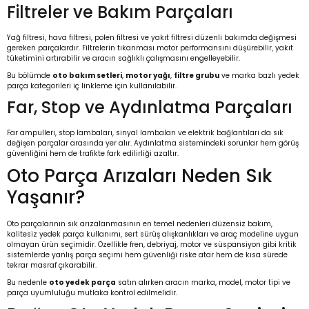
Filtreler ve Bakım Parçaları
Yağ filtresi, hava filtresi, polen filtresi ve yakıt filtresi düzenli bakımda değişmesi
gereken parçalardır. Filtrelerin tıkanması motor performansını düşürebilir, yakıt
tüketimini artırabilir ve aracın sağlıklı çalışmasını engelleyebilir.
Bu bölümde
oto bakım setleri
,
motor yağı
,
filtre grubu
ve marka bazlı yedek
parça kategorileri iç linkleme için kullanılabilir.
Far, Stop ve Aydınlatma Parçaları
Far ampulleri, stop lambaları, sinyal lambaları ve elektrik bağlantıları da sık
değişen parçalar arasında yer alır. Aydınlatma sistemindeki sorunlar hem görüş
güvenliğini hem de trafikte fark edilirliği azaltır.
Oto Parça Arızaları Neden Sık
Yaşanır?
Oto parçalarının sık arızalanmasının en temel nedenleri düzensiz bakım,
kalitesiz yedek parça kullanımı, sert sürüş alışkanlıkları ve araç modeline uygun
olmayan ürün seçimidir. Özellikle fren, debriyaj, motor ve süspansiyon gibi kritik
sistemlerde yanlış parça seçimi hem güvenliği riske atar hem de kısa sürede
tekrar masraf çıkarabilir.
Bu nedenle
oto yedek parça
satın alırken aracın marka, model, motor tipi ve
parça uyumluluğu mutlaka kontrol edilmelidir.