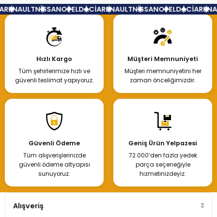
RENAULT
NİSSAN
OPEL
DACİA
RENAULT
NİSSAN
OPEL
DACİA
RENAU
Motor Takım Contası Renault Clio Symbol 1.2 16 Valf D4f Motor
Hızlı Kargo
Müşteri Memnuniyeti
%43
Tüm şehirlerimize hızlı ve
Müşteri memnuniyetini her
9.460,13 TL
güvenli teslimat yapıyoruz.
zaman önceliğimizdir.
5.400,00 TL
Hemen İncele
Güvenli Ödeme
Geniş Ürün Yelpazesi
Tüm alışverişlerinizde
72.000’den fazla yedek
Mazot Filtresi 770147229 Master Trafic
güvenli ödeme altyapısı
parça seçeneğiyle
sunuyoruz.
hizmetinizdeyiz.
%47
1.481,88 TL
Alışveriş
780,00 TL