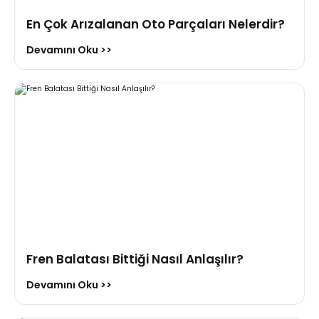
336.000,00 TL
En Çok Arızalanan Oto Parçaları Nelerdir?
Hemen İncele
Devamını Oku >>
Triger Seti Renault Megane Scenic 1,9 Dizel
%-45
2.486,66 TL
3.600,00 TL
Hemen İncele
Fren Balatası Bittiği Nasıl Anlaşılır?
Devamını Oku >>
Triger Seti Clio Kangoo Logan Solenza 7701477024