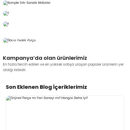
Kategorini seç parçayı bul
Sıfır Şanzımanlar
Nissan Yedek Parça
Alışverişe Başla
Dacia Yedek Parça
Alışverişe Başla
Dacia Yedek Parça Satışı Olarak Türkiye Geneli Stoktan
Gönderim İle Ürünlerimiz Bir Tık Uzağınızda !!!
Ürünleri Listele
Alışverişe Başla
Kampanya’da olan ürünlerimiz
En fazla tercih edilen ve en yüksek satışa ulaşan popüler ürünlerin yer
aldığı listedir.
Debriyaj Seti Renault Clio Kangoo 1.5 Dizel-7701479194
Son Eklenen Blog İçeriklerimiz
%30
14.212,90 TL
9.900,00 TL
Hemen İncele