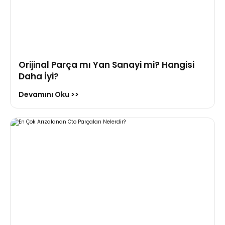
Piston (Biyel) Kolu 1.5 Dizel Clio Kangoo Megane Fluence 7701475
Orijinal Parça mı Yan Sanayi mi? Hangisi
Daha İyi?
%44
8.084,56 TL
Devamını Oku >>
4.500,00 TL
Hemen İncele
Renault Master 3 Sıfır Sandık Motor M9t 716 M9t 704
%42
583.730,33 TL