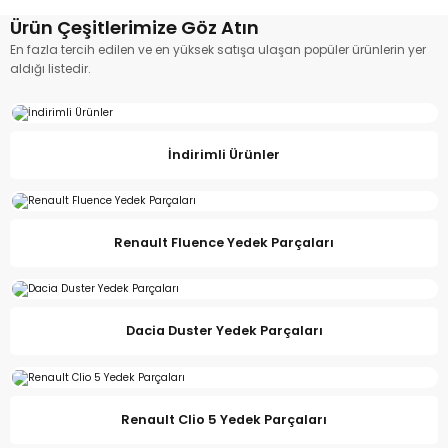
Debriyaj Seti Renault Megane 2-Clio 3 1.5 Dizel 7701476934
Ürün Çeşitlerimize Göz Atın
En fazla tercih edilen ve en yüksek satışa ulaşan popüler ürünlerin yer
aldığı listedir.
%39
14.221,07 TL
8.700,00 TL
İndirimli Ürünler
Hemen İncele
Renault Fluence Yedek Parçaları
Debriyaj Seti Renault Laguna 2 7701476327
Dacia Duster Yedek Parçaları
%36
17.704,04 TL
11.400,00 TL
Renault Clio 5 Yedek Parçaları
Hemen İncele