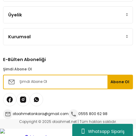
Hemen İncele
Üyelik
Kurumsal
Megane 2 Sağ Cam Düğmesi Yuvası 7701475136
E-Bülten Aboneliği
%63
1.762,15 TL
Şimdi Abone Ol
660,00 TL
Abone Ol
Hemen İncele
otoahmetankara@gmail.com
0555 800 62 98
Ön Krank Keçesi Dizel Megane Kangoo Clio 7701475009
Copyright © 2025 otoahmet.net | Tüm hakları saklıdır.
Whatsapp Sipariş