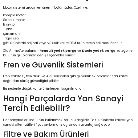
Motor sistemi aracın en önemli bölümüdür. Özellikle:
Komple motor
Sandık motor
Enjektör
Turbo
Şanzıman
Triger seti
gibi ürünlerde orijinal veya yüksek kalite OEM ürün tercih edilmesi önerilir.
Oto Ahmet’te bulunan
Renault yedek parça
ve
Dacia yedek parça
kategorileri
bu ürün gruplarında geniş seçenekler sunar.
Fren ve Güvenlik Sistemleri
Fren balatası, fren diski ve ABS sensörleri gibi güvenlik ekipmanlarında kalite
doğrudan sürüş güvenliğini etkiler.
Bu nedenle düşük kalite ürünlerden kaçınılmalıdır.
Hangi Parçalarda Yan Sanayi
Tercih Edilebilir?
Her parçada orijinal ürün kullanmak zorunlu değildir. Bazı ürünlerde kaliteli yan
sanayi alternatifleri fiyat performans açısından avantaj sağlayabilir.
Filtre ve Bakım Ürünleri