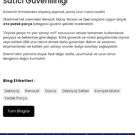
Satıcı Güvenilirliği
Güvenilir firmalardan alışveriş yapmak yanlış ürün riskini azaltır.
Otoahmet.net üzerinden Renault, Dacia, Nissan ve Opel araçlara uygun birçok
oto yedek parça
kategorisi güvenli şekilde incelenebilir.
“Orijinal parça mı yan sanayi mi?” sorusunun cevabı tamamen kullanılacak
parçaya ve beklentiye göre değişir. Kritik güvenlik ve motor parçalarında orijinal
veya kaliteli OEM ürün tercih etmek daha güvenlidir. Bakım ve yardımcı
ekipmanlarda ise kaliteli yan sanayi ürünler bütçe avantajı sağlayabilir.
Önemli olan yalnızca düşük fiyat değil; kalite, uyumluluk ve uzun ömür
dengesini doğru kurmaktır.
Blog Etiketleri :
Debriyaj
Renault
Dacia
Debriyaj Setleri
Komple Motor
Yedek Parça
Tüm Bloglar