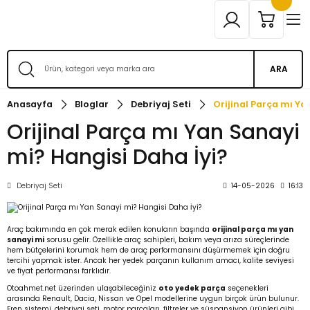
ARA
Anasayfa
Bloglar
Debriyaj Seti
Orijinal Parça mı Ya
Orijinal Parça mı Yan Sanayi
mi? Hangisi Daha İyi?
Debriyaj Seti
14-05-2026
16:13
Araç bakımında en çok merak edilen konuların başında
orijinal parça mı yan
sanayi mi
sorusu gelir. Özellikle araç sahipleri, bakım veya arıza süreçlerinde
hem bütçelerini korumak hem de araç performansını düşürmemek için doğru
tercihi yapmak ister. Ancak her yedek parçanın kullanım amacı, kalite seviyesi
ve fiyat performansı farklıdır.
Otoahmet.net üzerinden ulaşabileceğiniz
oto yedek parça
seçenekleri
arasında Renault, Dacia, Nissan ve Opel modellerine uygun birçok ürün bulunur.
Fren sistemi, debriyaj seti, motor parçaları, filtreler ve süspansiyon ürünleri gibi