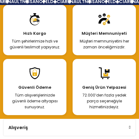
RENAULT
NİSSAN
OPEL
DACİA
RENAULT
NİSSAN
OPEL
DACİA
RENAU
Hızlı Kargo
Müşteri Memnuniyeti
Tüm şehirlerimize hızlı ve
Müşteri memnuniyetini her
güvenli teslimat yapıyoruz.
zaman önceliğimizdir.
Güvenli Ödeme
Geniş Ürün Yelpazesi
Tüm alışverişlerinizde
72.000’den fazla yedek
güvenli ödeme altyapısı
parça seçeneğiyle
sunuyoruz.
hizmetinizdeyiz.
Alışveriş