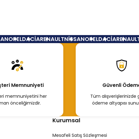
3 Koleos
Motor Segmanı Renault M9r Motor Lagun
N
OPEL
DACİA
RENAULT
NİSSAN
OPEL
DACİA
RENAULT
N
3.500,00 TL
Hemen İncele
teri Memnuniyeti
Güvenli Ödem
ri memnuniyetini her
Tüm alışverişlerinizde 
man önceliğimizdir.
ödeme altyapısı sunu
Kurumsal
Mesafeli Satış Sözleşmesi