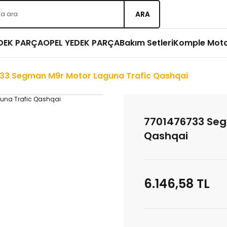
ARA
EDEK PARÇA
OPEL YEDEK PARÇA
Bakım Setleri
Komple Mot
33 Segman M9r Motor Laguna Trafic Qashqai
7701476733 Seg
Qashqai
6.146,58 TL