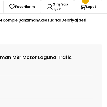
Giriş Yap
Favorilerim
Sepet
Üye Ol
or
Komple Şanzıman
Aksesuarlar
Debriyaj Seti
man M9r Motor Laguna Trafic