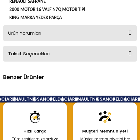
RENAULT SAFRANE
2000 MOTOR 16 VALF N7Q MOTOR TİPİ
KING MARKA YEDEK PARÇA
Ürün Yorumları
Taksit Seçenekleri
Bu ürüne ilk yorumu siz yapın!
Benzer Ürünler
Yorum Yaz
Ana Yatak Safrane Laguna Volvo Motor 0-25
CİA
RENAULT
NİSSAN
OPEL
DACİA
RENAULT
NİSSAN
OPEL
DACİA
RE
1.500,00 TL
Hızlı Kargo
Müşteri Memnuniyeti
Tüm şehirlerimize hızlı ve
Müşteri memnuniyetini her
Hemen İncele