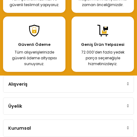
güvenli teslimat yapıyoruz.
zaman önceliğimizdir.
Volvo Motor Laguna Ana Yatak 0/50
Güvenli Ödeme
Geniş Ürün Yelpazesi
Tüm alışverişlerinizde
72.000’den fazla yedek
1.500,00 TL
güvenli ödeme altyapısı
parça seçeneğiyle
sunuyoruz.
hizmetinizdeyiz.
Hemen İncele
Alışveriş
Üyelik
Volvo Motor Laguna Ana Yatak 075
Kurumsal
1.500,00 TL