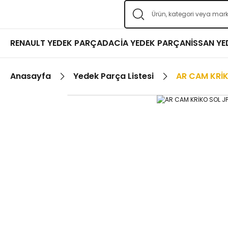
RENAULT YEDEK PARÇA
DACİA YEDEK PARÇA
NİSSAN Y
Anasayfa
Yedek Parça Listesi
AR CAM KRİK