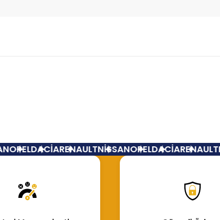
Bu ürüne ilk yorumu siz yapın!
Yorum Yaz
N
OPEL
DACİA
RENAULT
NİSSAN
OPEL
DACİA
RENAULT
N