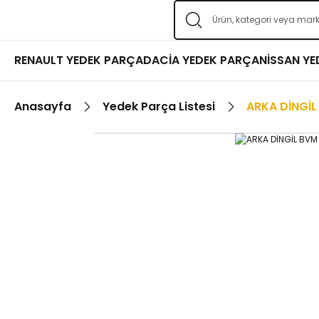
RENAULT YEDEK PARÇA
DACİA YEDEK PARÇA
NİSSAN Y
Anasayfa
Yedek Parça Listesi
ARKA DİNGİL