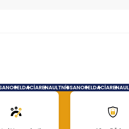
Bu ürüne ilk yorumu siz yapın!
Yorum Yaz
AN
OPEL
DACİA
RENAULT
NİSSAN
OPEL
DACİA
RENAULT