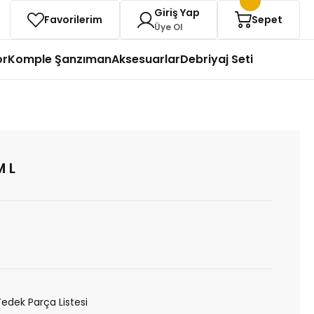
Giriş Yap
Favorilerim
Sepet
Üye Ol
or
Komple Şanzıman
Aksesuarlar
Debriyaj Seti
M L
Yedek Parça Listesi