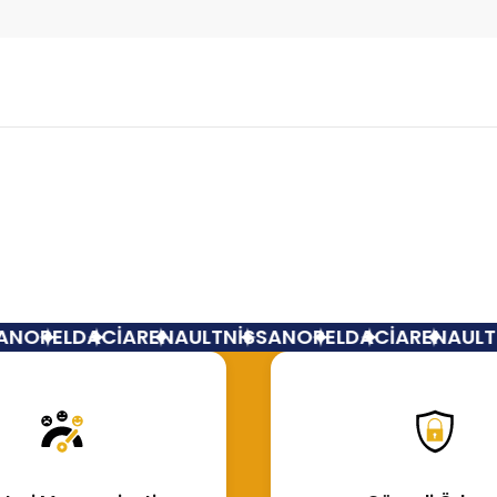
Bu ürüne ilk yorumu siz yapın!
Yorum Yaz
N
OPEL
DACİA
RENAULT
NİSSAN
OPEL
DACİA
RENAULT
N