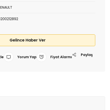
RENAULT
8200212892
Gelince Haber Ver
Paylaş
Yorum Yap
Fiyat Alarmı