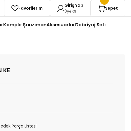
Giriş Yap
Favorilerim
Sepet
Üye Ol
or
Komple Şanzıman
Aksesuarlar
Debriyaj Seti
 KE
Yedek Parça Listesi