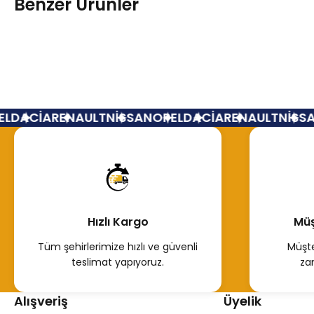
Benzer Ürünler
Arka Çeki Demir Kapağı Gri Dacia Duster 511656133R
DACİA
RENAULT
NİSSAN
OPEL
DACİA
RENAULT
NİSSAN
200,00 TL
Hemen İncele
Hızlı Kargo
Müş
Tükendi
Dacia Duster Arka Tampon Kapağı Gri
Tüm şehirlerimize hızlı ve güvenli
Müşte
teslimat yapıyoruz.
za
150,00 TL
Alışveriş
Üyelik