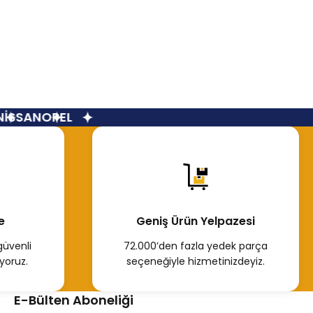
ia Duster Arka Tampon Çeki Demiri Kapağı Gri
SSAN
OPEL
,98 TL
Hemen İncele
e
Geniş Ürün Yelpazesi
güvenli
72.000’den fazla yedek parça
yoruz.
seçeneğiyle hizmetinizdeyiz.
E-Bülten Aboneliği