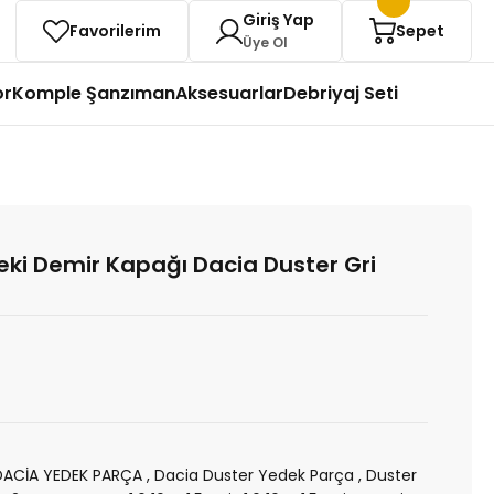
Giriş Yap
Favorilerim
Sepet
Üye Ol
or
Komple Şanzıman
Aksesuarlar
Debriyaj Seti
ki Demir Kapağı Dacia Duster Gri
DACİA YEDEK PARÇA
,
Dacia Duster Yedek Parça
,
Duster