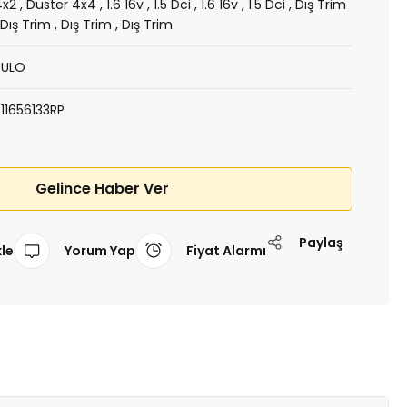
4x2
,
Duster 4x4
,
1.6 16v
,
1.5 Dci
,
1.6 16v
,
1.5 Dci
,
Dış Trim
,
Dış Trim
,
Dış Trim
,
Dış Trim
PULO
511656133RP
Gelince Haber Ver
Paylaş
Yorum Yap
Fiyat Alarmı