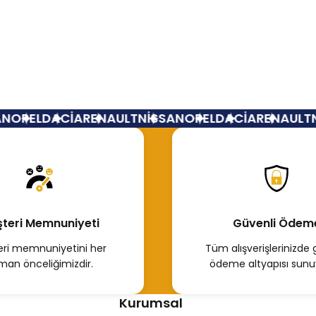
Yorum Yaz
Duster Arka Tampon Çeki Kapağı Siyah
Dac
OPEL
DACİA
RENAULT
NİSSAN
OPEL
DACİA
RENAULT
Nİ
200,00 TL
777
Hemen İncele
teri Memnuniyeti
Güvenli Ödem
ri memnuniyetini her
Tüm alışverişlerinizde 
man önceliğimizdir.
ödeme altyapısı sunu
Kurumsal