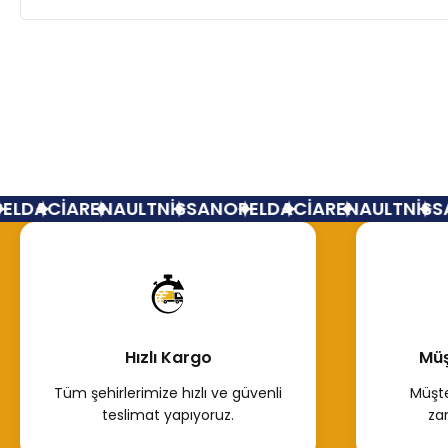
L
DACİA
RENAULT
NİSSAN
OPEL
DACİA
RENAULT
NİSSA
Hızlı Kargo
Müş
Tüm şehirlerimize hızlı ve güvenli
Müşte
teslimat yapıyoruz.
za