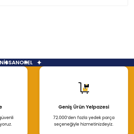
İSSAN
OPEL
e
Geniş Ürün Yelpazesi
güvenli
72.000’den fazla yedek parça
yoruz.
seçeneğiyle hizmetinizdeyiz.