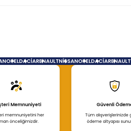
Bu ürüne ilk yorumu siz yapın!
Yorum Yaz
N
OPEL
DACİA
RENAULT
NİSSAN
OPEL
DACİA
RENAULT
N
teri Memnuniyeti
Güvenli Ödem
ri memnuniyetini her
Tüm alışverişlerinizde 
man önceliğimizdir.
ödeme altyapısı sunu