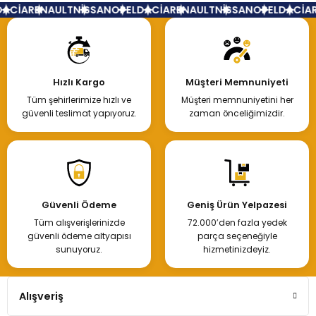
ACİA
RENAULT
NİSSAN
OPEL
DACİA
RENAULT
NİSSAN
OPEL
DACİA
R
Hızlı Kargo
Müşteri Memnuniyeti
Tüm şehirlerimize hızlı ve
Müşteri memnuniyetini her
güvenli teslimat yapıyoruz.
zaman önceliğimizdir.
Güvenli Ödeme
Geniş Ürün Yelpazesi
Tüm alışverişlerinizde
72.000’den fazla yedek
güvenli ödeme altyapısı
parça seçeneğiyle
sunuyoruz.
hizmetinizdeyiz.
Alışveriş