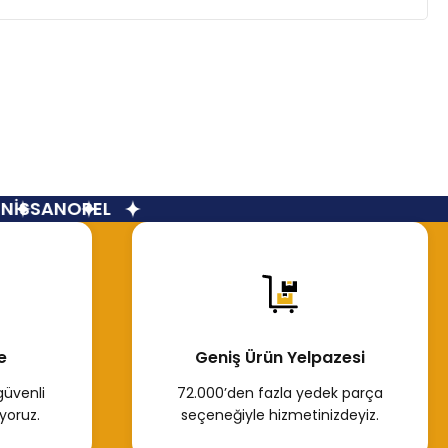
İSSAN
OPEL
e
Geniş Ürün Yelpazesi
güvenli
72.000’den fazla yedek parça
yoruz.
seçeneğiyle hizmetinizdeyiz.