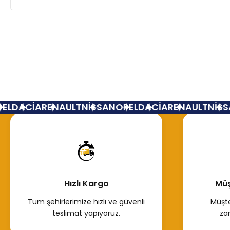
L
DACİA
RENAULT
NİSSAN
OPEL
DACİA
RENAULT
NİSSA
Hızlı Kargo
Müş
Tüm şehirlerimize hızlı ve güvenli
Müşte
teslimat yapıyoruz.
za