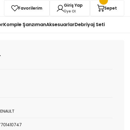
Giriş Yap
Favorilerim
Sepet
Üye Ol
or
Komple Şanzıman
Aksesuarlar
Debriyaj Seti
-
RENAULT
7701410747