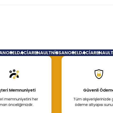
Bu ürüne ilk yorumu siz yapın!
Yorum Yaz
N
OPEL
DACİA
RENAULT
NİSSAN
OPEL
DACİA
RENAULT
N
teri Memnuniyeti
Güvenli Ödem
ri memnuniyetini her
Tüm alışverişlerinizde 
man önceliğimizdir.
ödeme altyapısı sunu