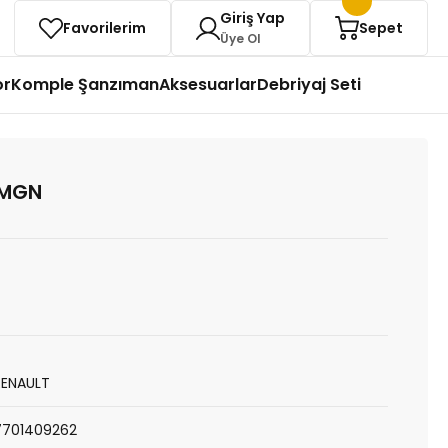
Giriş Yap
Favorilerim
Sepet
Üye Ol
or
Komple Şanzıman
Aksesuarlar
Debriyaj Seti
 MGN
RENAULT
7701409262