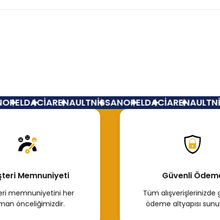
Bu ürüne ilk yorumu siz yapın!
Yorum Yaz
OPEL
DACİA
RENAULT
NİSSAN
OPEL
DACİA
RENAULT
Nİ
teri Memnuniyeti
Güvenli Ödem
ri memnuniyetini her
Tüm alışverişlerinizde 
man önceliğimizdir.
ödeme altyapısı sunu