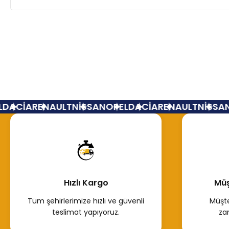
DACİA
RENAULT
NİSSAN
OPEL
DACİA
RENAULT
NİSSAN
Hızlı Kargo
Müş
Tüm şehirlerimize hızlı ve güvenli
Müşte
teslimat yapıyoruz.
za