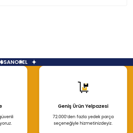
SSAN
OPEL
e
Geniş Ürün Yelpazesi
güvenli
72.000’den fazla yedek parça
yoruz.
seçeneğiyle hizmetinizdeyiz.