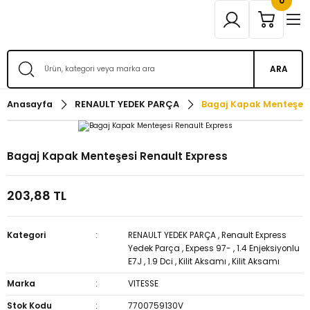
0
ARA
Anasayfa
RENAULT YEDEK PARÇA
Bagaj Kapak Menteşesi
Bagaj Kapak Menteşesi Renault Express
203,88 TL
Kategori
RENAULT YEDEK PARÇA
,
Renault Express
Yedek Parça
,
Expess 97-
,
1.4 Enjeksiyonlu
E7J
,
1.9 Dci
,
Kilit Aksamı
,
Kilit Aksamı
Marka
VITESSE
Stok Kodu
7700759130V