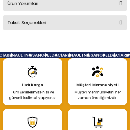
Ürün Yorumları
Taksit Seçenekleri
Bu ürüne ilk yorumu siz yapın!
Yorum Yaz
İA
RENAULT
NİSSAN
OPEL
DACİA
RENAULT
NİSSAN
OPEL
DACİA
REN
Hızlı Kargo
Müşteri Memnuniyeti
Tüm şehirlerimize hızlı ve
Müşteri memnuniyetini her
güvenli teslimat yapıyoruz.
zaman önceliğimizdir.