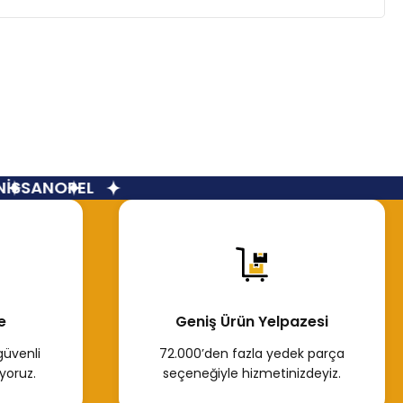
İSSAN
OPEL
e
Geniş Ürün Yelpazesi
güvenli
72.000’den fazla yedek parça
yoruz.
seçeneğiyle hizmetinizdeyiz.