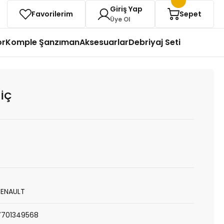
Giriş Yap
Favorilerim
Sepet
Üye Ol
or
Komple Şanzıman
Aksesuarlar
Debriyaj Seti
 İÇ
RENAULT
7701349568