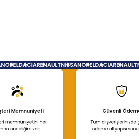
Bu ürüne ilk yorumu siz yapın!
Yorum Yaz
N
OPEL
DACİA
RENAULT
NİSSAN
OPEL
DACİA
RENAULT
N
teri Memnuniyeti
Güvenli Ödem
ri memnuniyetini her
Tüm alışverişlerinizde 
man önceliğimizdir.
ödeme altyapısı sunu