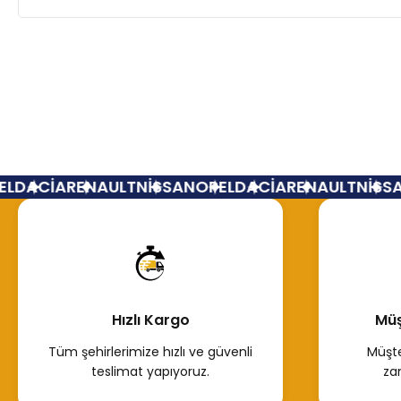
L
DACİA
RENAULT
NİSSAN
OPEL
DACİA
RENAULT
NİSSA
Hızlı Kargo
Müş
Tüm şehirlerimize hızlı ve güvenli
Müşte
teslimat yapıyoruz.
za