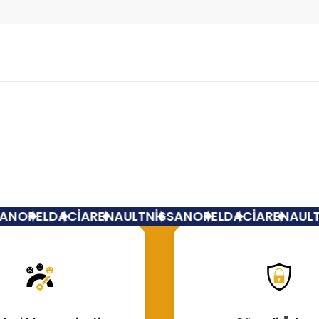
Bu ürüne ilk yorumu siz yapın!
Yorum Yaz
N
OPEL
DACİA
RENAULT
NİSSAN
OPEL
DACİA
RENAULT
N