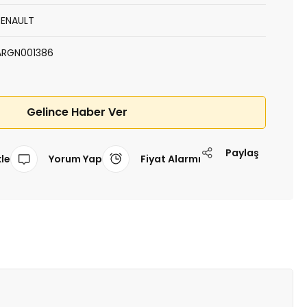
RENAULT
ARGN001386
Gelince Haber Ver
Paylaş
Yorum Yap
Fiyat Alarmı