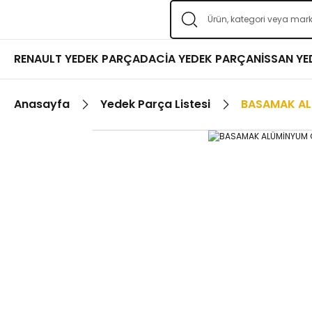
RENAULT YEDEK PARÇA
DACİA YEDEK PARÇA
NİSSAN Y
Anasayfa
Yedek Parça Listesi
BASAMAK A