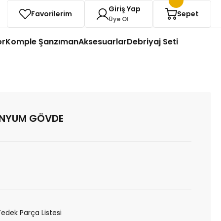
Giriş Yap
Favorilerim
Sepet
Üye Ol
or
Komple Şanzıman
Aksesuarlar
Debriyaj Seti
İNYUM GÖVDE
Yedek Parça Listesi