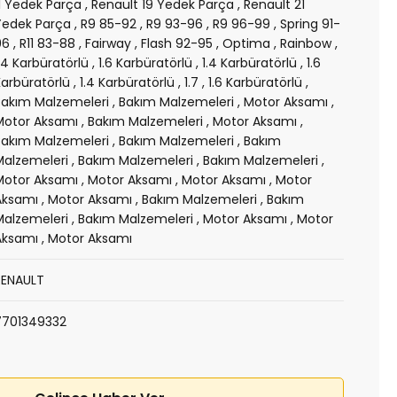
11 Yedek Parça
,
Renault 19 Yedek Parça
,
Renault 21
Yedek Parça
,
R9 85-92
,
R9 93-96
,
R9 96-99
,
Spring 91-
96
,
R11 83-88
,
Fairway
,
Flash 92-95
,
Optima
,
Rainbow
,
1.4 Karbüratörlü
,
1.6 Karbüratörlü
,
1.4 Karbüratörlü
,
1.6
Karbüratörlü
,
1.4 Karbüratörlü
,
1.7
,
1.6 Karbüratörlü
,
Bakım Malzemeleri
,
Bakım Malzemeleri
,
Motor Aksamı
,
Motor Aksamı
,
Bakım Malzemeleri
,
Motor Aksamı
,
Bakım Malzemeleri
,
Bakım Malzemeleri
,
Bakım
Malzemeleri
,
Bakım Malzemeleri
,
Bakım Malzemeleri
,
Motor Aksamı
,
Motor Aksamı
,
Motor Aksamı
,
Motor
Aksamı
,
Motor Aksamı
,
Bakım Malzemeleri
,
Bakım
Malzemeleri
,
Bakım Malzemeleri
,
Motor Aksamı
,
Motor
Aksamı
,
Motor Aksamı
RENAULT
7701349332