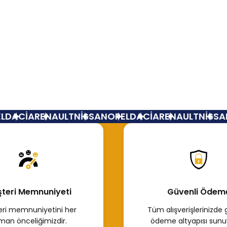
Bu ürüne ilk yorumu siz yapın!
Yorum Yaz
Tükendi
Tükendi
üzgeci Renault 9-11-19-21
BENZİN FİLT R9-12
DACİA
RENAULT
NİSSAN
OPEL
DACİA
RENAULT
NİSSAN
315,66 TL
 İncele
Hemen İncele
teri Memnuniyeti
Güvenli Ödem
ri memnuniyetini her
Tüm alışverişlerinizde 
man önceliğimizdir.
ödeme altyapısı sunu