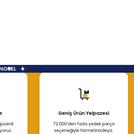
OPEL
e
Geniş Ürün Yelpazesi
güvenli
72.000’den fazla yedek parça
yoruz.
seçeneğiyle hizmetinizdeyiz.