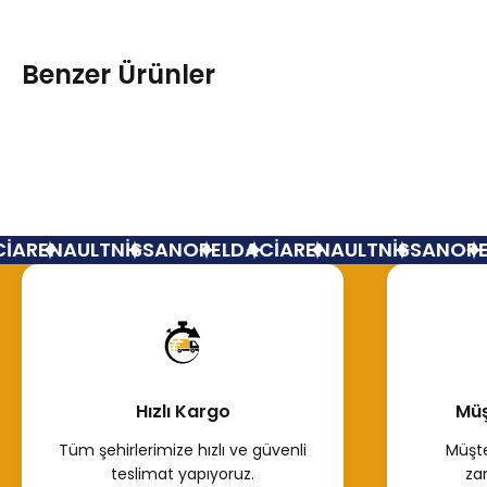
Benzer Ürünler
Benzin Filtresi Renault 9 11 19
Benzin Filtresi S
A
RENAULT
NİSSAN
OPEL
DACİA
RENAULT
NİSSAN
OPEL
150,00 TL
150,00 TL
Hemen İncele
Hemen
Hızlı Kargo
Müş
Tüm şehirlerimize hızlı ve güvenli
Müşte
teslimat yapıyoruz.
za