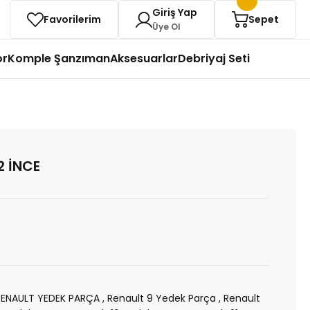
Giriş Yap
Favorilerim
Sepet
Üye Ol
or
Komple Şanzıman
Aksesuarlar
Debriyaj Seti
2 İNCE
RENAULT YEDEK PARÇA
,
Renault 9 Yedek Parça
,
Renault