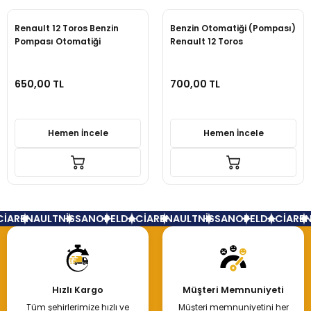
Renault 12 Toros Benzin
Benzin Otomatiği (Pompası)
Pompası Otomatiği
Renault 12 Toros
7701348612
650,00 TL
700,00 TL
Hemen İncele
Hemen İncele
İA
RENAULT
NİSSAN
OPEL
DACİA
RENAULT
NİSSAN
OPEL
DACİA
REN
Hızlı Kargo
Müşteri Memnuniyeti
Tüm şehirlerimize hızlı ve
Müşteri memnuniyetini her