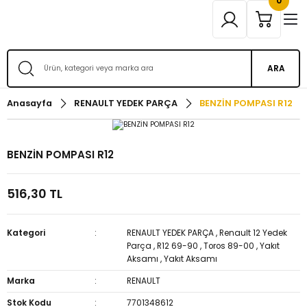
0
ARA
Anasayfa
RENAULT YEDEK PARÇA
BENZİN POMPASI R12
BENZİN POMPASI R12
516,30 TL
Kategori
RENAULT YEDEK PARÇA
,
Renault 12 Yedek
Parça
,
R12 69-90
,
Toros 89-00
,
Yakıt
Aksamı
,
Yakıt Aksamı
Marka
RENAULT
Stok Kodu
7701348612