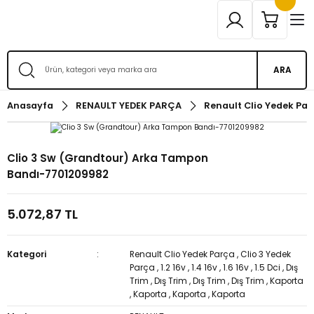
ARA
Anasayfa
RENAULT YEDEK PARÇA
Renault Clio Yedek Par
Clio 3 Sw (Grandtour) Arka Tampon
Bandı-7701209982
5.072,87 TL
Kategori
Renault Clio Yedek Parça
,
Clio 3 Yedek
Parça
,
1.2 16v
,
1.4 16v
,
1.6 16v
,
1.5 Dci
,
Dış
Trim
,
Dış Trim
,
Dış Trim
,
Dış Trim
,
Kaporta
,
Kaporta
,
Kaporta
,
Kaporta