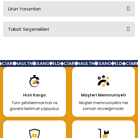
Ürün Yorumları
Taksit Seçenekleri
Bu ürüne ilk yorumu siz yapın!
Yorum Yaz
CİA
RENAULT
NİSSAN
OPEL
DACİA
RENAULT
NİSSAN
OPEL
DACİA
RE
Hızlı Kargo
Müşteri Memnuniyeti
Tüm şehirlerimize hızlı ve
Müşteri memnuniyetini her
güvenli teslimat yapıyoruz.
zaman önceliğimizdir.