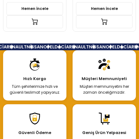
Hemen İncele
Hemen İncele
İA
RENAULT
NİSSAN
OPEL
DACİA
RENAULT
NİSSAN
OPEL
DACİA
REN
Hızlı Kargo
Müşteri Memnuniyeti
Tüm şehirlerimize hızlı ve
Müşteri memnuniyetini her
güvenli teslimat yapıyoruz.
zaman önceliğimizdir.
Güvenli Ödeme
Geniş Ürün Yelpazesi