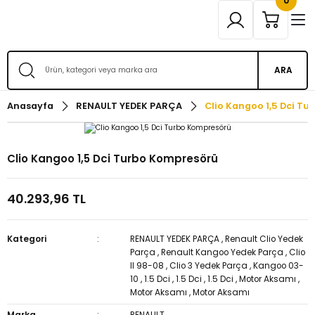
0
ARA
Anasayfa
RENAULT YEDEK PARÇA
Clio Kangoo 1,5 Dci T
Clio Kangoo 1,5 Dci Turbo Kompresörü
40.293,96 TL
Kategori
RENAULT YEDEK PARÇA
,
Renault Clio Yedek
Parça
,
Renault Kangoo Yedek Parça
,
Clio
II 98-08
,
Clio 3 Yedek Parça
,
Kangoo 03-
10
,
1.5 Dci
,
1.5 Dci
,
1.5 Dci
,
Motor Aksamı
,
Motor Aksamı
,
Motor Aksamı
Marka
RENAULT