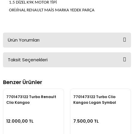
1.5 DİZEL K9K MOTOR TİPİ
ORİJİNAL RENAULT MAİS MARKA YEDEK PARÇA
Ürün Yorumları
Taksit Seçenekleri
Bu ürüne ilk yorumu siz yapın!
Benzer Ürünler
Yorum Yaz
7701473122 Turbo Renault
7701473122 Turbo Clio
Clio Kangoo
Kangoo Logan Symbol
12.000,00 TL
7.500,00 TL