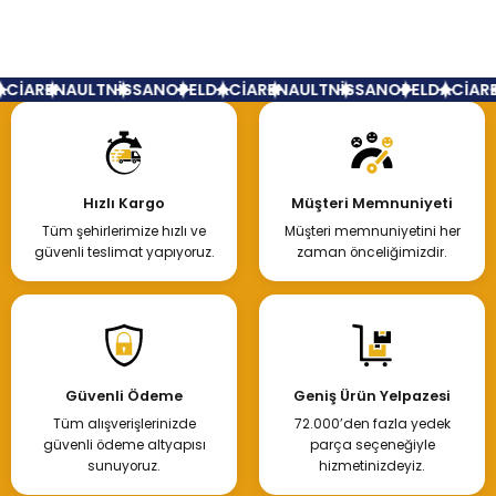
Yorum Yaz
CİA
RENAULT
NİSSAN
OPEL
DACİA
RENAULT
NİSSAN
OPEL
DACİA
RE
Hızlı Kargo
Müşteri Memnuniyeti
Tüm şehirlerimize hızlı ve
Müşteri memnuniyetini her
güvenli teslimat yapıyoruz.
zaman önceliğimizdir.
Güvenli Ödeme
Geniş Ürün Yelpazesi
Tüm alışverişlerinizde
72.000’den fazla yedek
güvenli ödeme altyapısı
parça seçeneğiyle
sunuyoruz.
hizmetinizdeyiz.