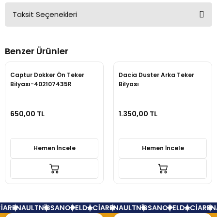
Taksit Seçenekleri
Bu ürüne ilk yorumu siz yapın!
Benzer Ürünler
Yorum Yaz
Captur Dokker Ön Teker
Dacia Duster Arka Teker
Bilyası-402107435R
Bilyası
650,00 TL
1.350,00 TL
Hemen İncele
Hemen İncele
A
RENAULT
NİSSAN
OPEL
DACİA
RENAULT
NİSSAN
OPEL
DACİA
RENA