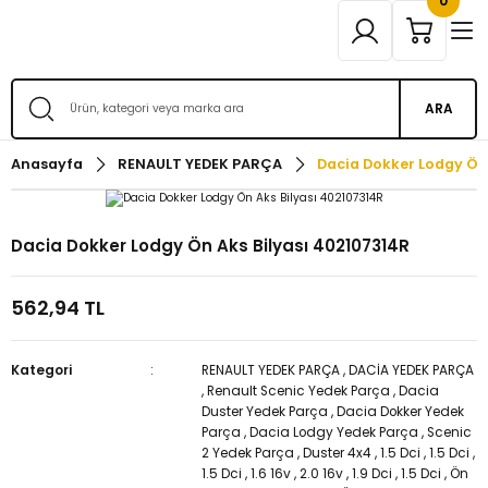
0
ARA
Anasayfa
RENAULT YEDEK PARÇA
Dacia Dokker Lodgy Ön 
Dacia Dokker Lodgy Ön Aks Bilyası 402107314R
562,94 TL
Kategori
RENAULT YEDEK PARÇA
,
DACİA YEDEK PARÇA
,
Renault Scenic Yedek Parça
,
Dacia
Duster Yedek Parça
,
Dacia Dokker Yedek
Parça
,
Dacia Lodgy Yedek Parça
,
Scenic
2 Yedek Parça
,
Duster 4x4
,
1.5 Dci
,
1.5 Dci
,
1.5 Dci
,
1.6 16v
,
2.0 16v
,
1.9 Dci
,
1.5 Dci
,
Ön