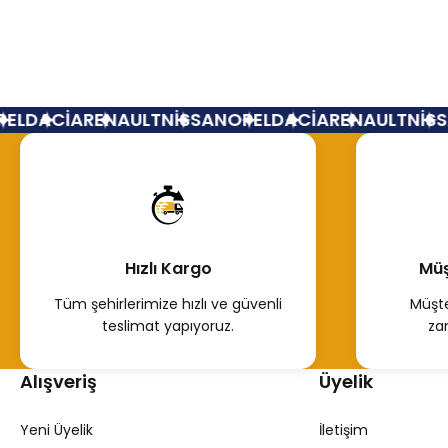
Dokker Kapı Bandı Çıtası Sol Arka 828775691R
L
DACİA
RENAULT
NİSSAN
OPEL
DACİA
RENAULT
NİSSA
550,00 TL
Hemen İncele
Hızlı Kargo
Müş
Tüm şehirlerimize hızlı ve güvenli
Müşte
teslimat yapıyoruz.
za
Alışveriş
Üyelik
Yeni Üyelik
İletişim