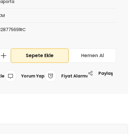
Kaporta
CM
828775691RC
Sepete Ekle
Hemen Al
Paylaş
Yorum Yap
Fiyat Alarmı