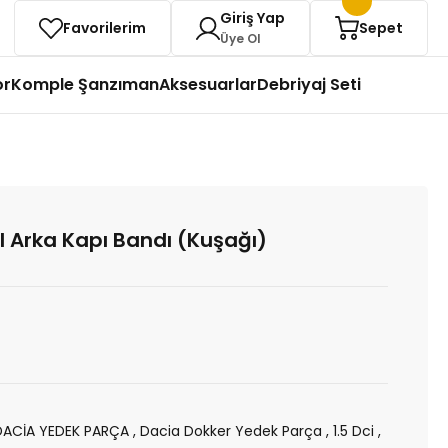
Giriş Yap
Favorilerim
Sepet
Üye Ol
or
Komple Şanzıman
Aksesuarlar
Debriyaj Seti
l Arka Kapı Bandı (Kuşağı)
DACİA YEDEK PARÇA
,
Dacia Dokker Yedek Parça
,
1.5 Dci
,