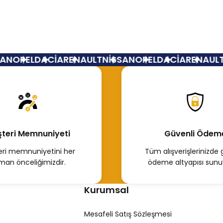
Tükendi
Dacia Dokker Sol Arka Kapı Kasa Bandı 828775691R
N
OPEL
DACİA
RENAULT
NİSSAN
OPEL
DACİA
RENAULT
N
7.637,35 TL
Hemen İncele
teri Memnuniyeti
Güvenli Ödem
ri memnuniyetini her
Tüm alışverişlerinizde 
man önceliğimizdir.
ödeme altyapısı sunu
Kurumsal
Mesafeli Satış Sözleşmesi