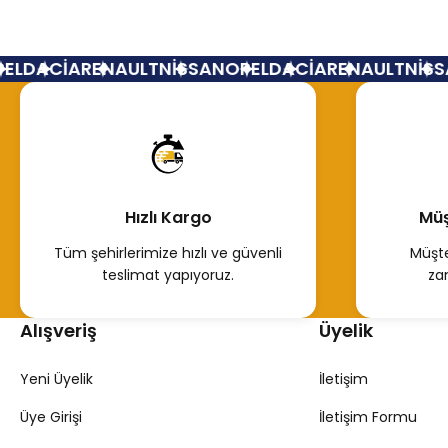
Logan Sandero 1,2 Sol Aks 8200503358
Sol Ö
L
DACİA
RENAULT
NİSSAN
OPEL
DACİA
RENAULT
NİSSA
2.200,00 TL
2.20
Hemen İncele
Hızlı Kargo
Müş
Tükendi
ÖN AKS SOL LOGAN SANDERO II 1.5DCİ K9K 04- KALI FREZE
Tüm şehirlerimize hızlı ve güvenli
Müşte
teslimat yapıyoruz.
za
33.167,77 TL
Alışveriş
Üyelik
Hemen İncele
Yeni Üyelik
İletişim
Üye Girişi
İletişim Formu
Tükendi