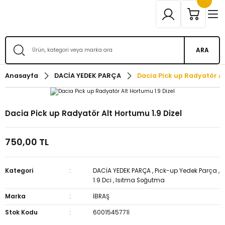
ARA
Anasayfa
DACİA YEDEK PARÇA
Dacia Pick up Radyatör Al
Dacia Pick up Radyatör Alt Hortumu 1.9 Dizel
750,00 TL
Kategori
DACİA YEDEK PARÇA
,
Pick-up Yedek Parça
,
1.9 Dci
,
Isıtma Soğutma
Marka
İBRAŞ
Stok Kodu
6001545771İ