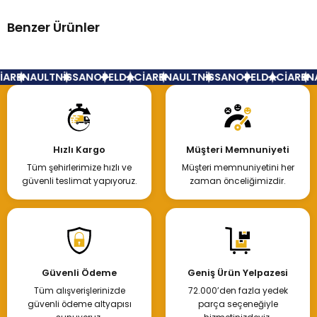
Benzer Ürünler
Yorum Yaz
Radyatör Alt Hortumu Dacia Pıckup Dizel
A
RENAULT
NİSSAN
OPEL
DACİA
RENAULT
NİSSAN
OPEL
DACİA
RENA
750,00 TL
Hızlı Kargo
Müşteri Memnuniyeti
Tüm şehirlerimize hızlı ve
Müşteri memnuniyetini her
Hemen İncele
güvenli teslimat yapıyoruz.
zaman önceliğimizdir.
Güvenli Ödeme
Geniş Ürün Yelpazesi
Tüm alışverişlerinizde
72.000’den fazla yedek
güvenli ödeme altyapısı
parça seçeneğiyle