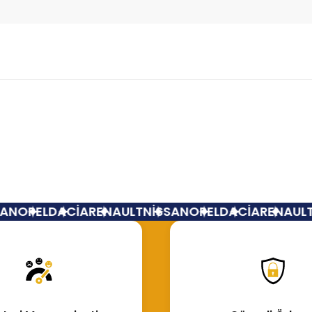
Bu ürüne ilk yorumu siz yapın!
Yorum Yaz
N
OPEL
DACİA
RENAULT
NİSSAN
OPEL
DACİA
RENAULT
N