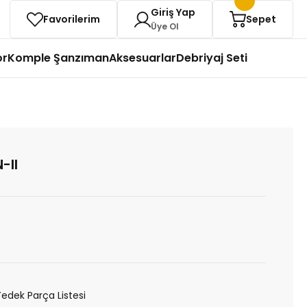
Giriş Yap
Favorilerim
Sepet
Üye Ol
or
Komple Şanzıman
Aksesuarlar
Debriyaj Seti
-II
Yedek Parça Listesi