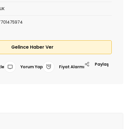
LUK
7701475974
Gelince Haber Ver
Paylaş
Yorum Yap
Fiyat Alarmı