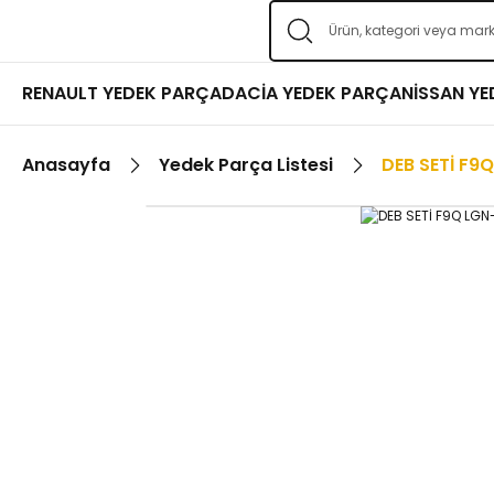
RENAULT YEDEK PARÇA
DACİA YEDEK PARÇA
NİSSAN Y
Anasayfa
Yedek Parça Listesi
DEB SETİ F9Q