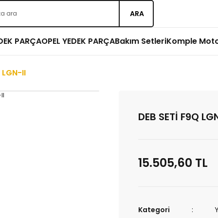
ARA
EDEK PARÇA
OPEL YEDEK PARÇA
Bakım Setleri
Komple Mot
 LGN-II
DEB SETİ F9Q LGN
15.505,60 TL
Kategori