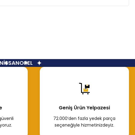
İSSAN
OPEL
e
Geniş Ürün Yelpazesi
güvenli
72.000’den fazla yedek parça
yoruz.
seçeneğiyle hizmetinizdeyiz.