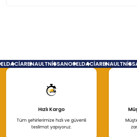
L
DACİA
RENAULT
NİSSAN
OPEL
DACİA
RENAULT
NİSSA
Hızlı Kargo
Müş
Tüm şehirlerimize hızlı ve güvenli
Müşte
teslimat yapıyoruz.
za