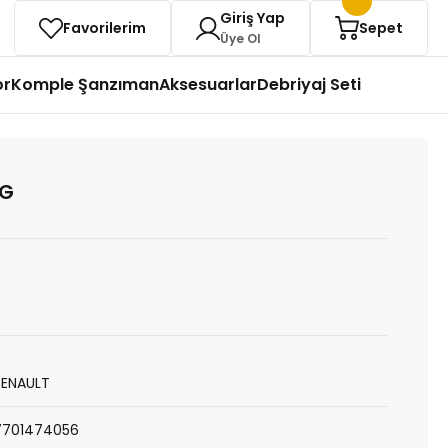
Giriş Yap
Favorilerim
Sepet
Üye Ol
or
Komple Şanzıman
Aksesuarlar
Debriyaj Seti
NG
RENAULT
7701474056