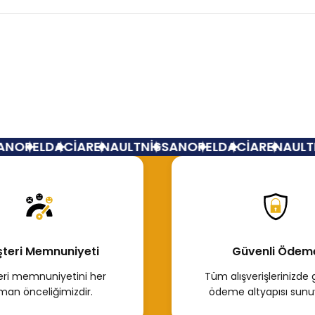
Bu ürüne ilk yorumu siz yapın!
Yorum Yaz
N
OPEL
DACİA
RENAULT
NİSSAN
OPEL
DACİA
RENAULT
N
teri Memnuniyeti
Güvenli Ödem
ri memnuniyetini her
Tüm alışverişlerinizde 
man önceliğimizdir.
ödeme altyapısı sunu