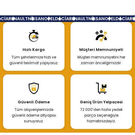
Renault Kangoo Yakıt Depo Şamandırası 1.9
CİA
RENAULT
NİSSAN
OPEL
DACİA
RENAULT
NİSSAN
OPEL
DACİA
RE
1.350,00 TL
Hızlı Kargo
Müşteri Memnuniyeti
Tüm şehirlerimize hızlı ve
Müşteri memnuniyetini her
Hemen İncele
güvenli teslimat yapıyoruz.
zaman önceliğimizdir.
Tükendi
Renault Kangoo Şamandıra 1.9
Güvenli Ödeme
Geniş Ürün Yelpazesi
Tüm alışverişlerinizde
72.000’den fazla yedek
1.350,00 TL
güvenli ödeme altyapısı
parça seçeneğiyle
sunuyoruz.
hizmetinizdeyiz.
Hemen İncele