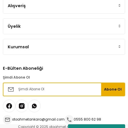
Alışveriş
Tükendi
Üyelik
Yakıt Depo Pompası Şamandırası Renault Kangoo 1,9 Dizel
Kurumsal
1.200,00 TL
E-Bülten Aboneliği
Hemen İncele
Şimdi Abone Ol
Abone Ol
Tükendi
Yakıt Depo Şamandırası Renault Kangoo 1,9 Dizel
otoahmetankara@gmail.com
0555 800 62 98
1.000,00 TL
Copyright © 2025 otoahmet.net | Tüm hakları saklıdır.