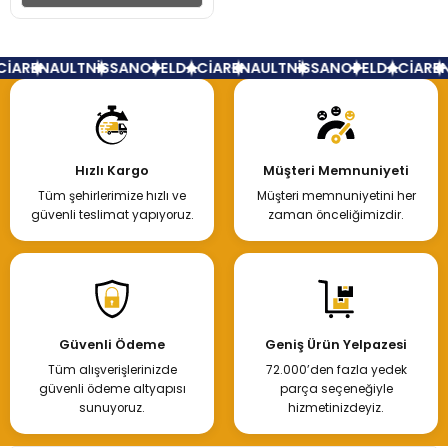
İA
RENAULT
NİSSAN
OPEL
DACİA
RENAULT
NİSSAN
OPEL
DACİA
REN
Hızlı Kargo
Müşteri Memnuniyeti
Tüm şehirlerimize hızlı ve
Müşteri memnuniyetini her
güvenli teslimat yapıyoruz.
zaman önceliğimizdir.
Güvenli Ödeme
Geniş Ürün Yelpazesi
Tüm alışverişlerinizde
72.000’den fazla yedek
güvenli ödeme altyapısı
parça seçeneğiyle
sunuyoruz.
hizmetinizdeyiz.