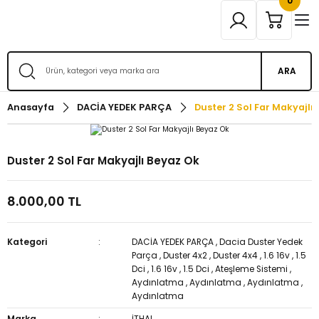
0
ARA
Anasayfa
DACİA YEDEK PARÇA
Duster 2 Sol Far Makyajlı
Duster 2 Sol Far Makyajlı Beyaz Ok
8.000,00 TL
Kategori
DACİA YEDEK PARÇA
,
Dacia Duster Yedek
Parça
,
Duster 4x2
,
Duster 4x4
,
1.6 16v
,
1.5
Dci
,
1.6 16v
,
1.5 Dci
,
Ateşleme Sistemi
,
Aydınlatma
,
Aydınlatma
,
Aydınlatma
,
Aydınlatma
Marka
İTHAL