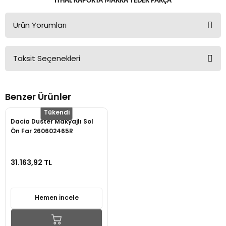
İTHAL KAPORTA MARKA YEDEK PARÇA
Ürün Yorumları
Taksit Seçenekleri
Bu ürüne ilk yorumu siz yapın!
Benzer Ürünler
Yorum Yaz
Tükendi
Dacia Duster Makyajlı Sol
Ön Far 260602465R
31.163,92 TL
Hemen İncele