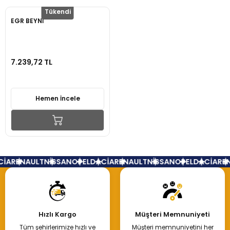
Tükendi
EGR BEYNİ
7.239,72 TL
Hemen İncele
İA
RENAULT
NİSSAN
OPEL
DACİA
RENAULT
NİSSAN
OPEL
DACİA
REN
Hızlı Kargo
Müşteri Memnuniyeti
Tüm şehirlerimize hızlı ve
Müşteri memnuniyetini her