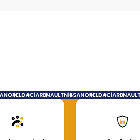
Bu ürüne ilk yorumu siz yapın!
Yorum Yaz
N
OPEL
DACİA
RENAULT
NİSSAN
OPEL
DACİA
RENAULT
N