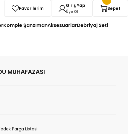
Giriş Yap
Favorilerim
Sepet
Üye Ol
or
Komple Şanzıman
Aksesuarlar
Debriyaj Seti
DU MUHAFAZASI
Yedek Parça Listesi