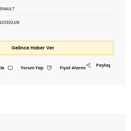
RENAULT
140139241R
Gelince Haber Ver
Paylaş
Yorum Yap
Fiyat Alarmı