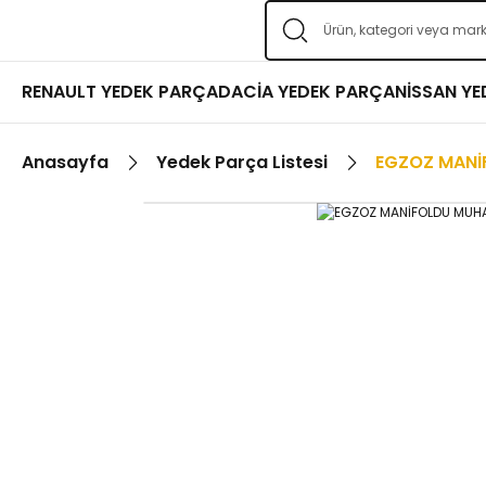
RENAULT YEDEK PARÇA
DACİA YEDEK PARÇA
NİSSAN Y
Anasayfa
Yedek Parça Listesi
EGZOZ MANİ