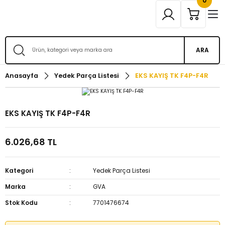
0
ARA
Anasayfa
Yedek Parça Listesi
EKS KAYIŞ TK F4P-F4R
EKS KAYIŞ TK F4P-F4R
6.026,68 TL
Kategori
Yedek Parça Listesi
Marka
GVA
Stok Kodu
7701476674