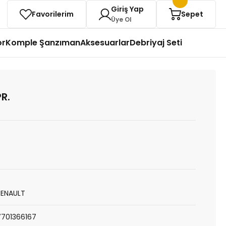
Giriş Yap
Favorilerim
Sepet
Üye Ol
or
Komple Şanzıman
Aksesuarlar
Debriyaj Seti
R.
RENAULT
7701366167