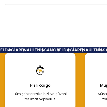
L
DACİA
RENAULT
NİSSAN
OPEL
DACİA
RENAULT
NİSSA
Hızlı Kargo
Müş
Tüm şehirlerimize hızlı ve güvenli
Müşte
teslimat yapıyoruz.
za