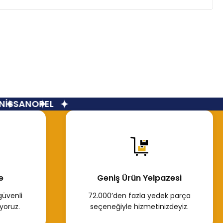
İSSAN
OPEL
e
Geniş Ürün Yelpazesi
güvenli
72.000’den fazla yedek parça
yoruz.
seçeneğiyle hizmetinizdeyiz.