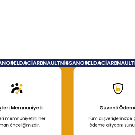
Bu ürüne ilk yorumu siz yapın!
Yorum Yaz
N
OPEL
DACİA
RENAULT
NİSSAN
OPEL
DACİA
RENAULT
N
teri Memnuniyeti
Güvenli Ödem
ri memnuniyetini her
Tüm alışverişlerinizde 
man önceliğimizdir.
ödeme altyapısı sunu