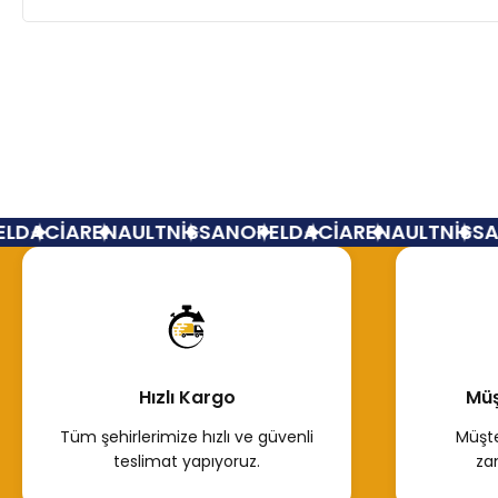
L
DACİA
RENAULT
NİSSAN
OPEL
DACİA
RENAULT
NİSSA
Hızlı Kargo
Müş
Tüm şehirlerimize hızlı ve güvenli
Müşte
teslimat yapıyoruz.
za