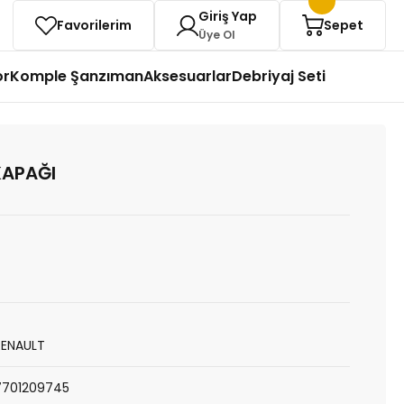
Giriş Yap
Favorilerim
Sepet
Üye Ol
or
Komple Şanzıman
Aksesuarlar
Debriyaj Seti
KAPAĞI
RENAULT
7701209745