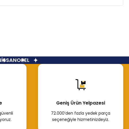
İSSAN
OPEL
e
Geniş Ürün Yelpazesi
güvenli
72.000’den fazla yedek parça
yoruz.
seçeneğiyle hizmetinizdeyiz.