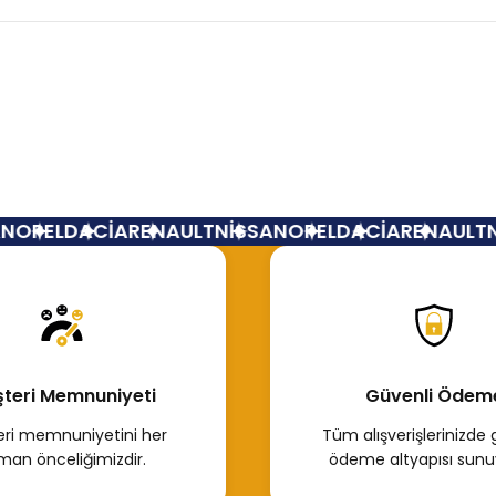
Bu ürüne ilk yorumu siz yapın!
Yorum Yaz
N
OPEL
DACİA
RENAULT
NİSSAN
OPEL
DACİA
RENAULT
N
teri Memnuniyeti
Güvenli Ödem
ri memnuniyetini her
Tüm alışverişlerinizde 
man önceliğimizdir.
ödeme altyapısı sunu