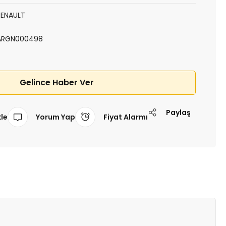
RENAULT
ARGN000498
Gelince Haber Ver
Paylaş
Yorum Yap
Fiyat Alarmı