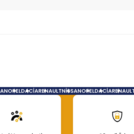
Bu ürüne ilk yorumu siz yapın!
Yorum Yaz
N
OPEL
DACİA
RENAULT
NİSSAN
OPEL
DACİA
RENAULT
N