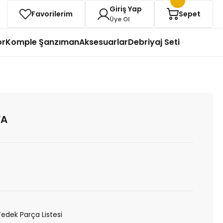
Giriş Yap
Favorilerim
Sepet
Üye Ol
or
Komple Şanzıman
Aksesuarlar
Debriyaj Seti
VA
Yedek Parça Listesi