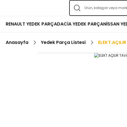
RENAULT YEDEK PARÇA
DACİA YEDEK PARÇA
NİSSAN Y
Anasayfa
Yedek Parça Listesi
ELEKT.AÇILI