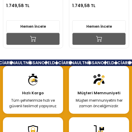
1.749,58 TL
1.749,58 TL
Hemen İncele
Hemen İncele
İA
RENAULT
NİSSAN
OPEL
DACİA
RENAULT
NİSSAN
OPEL
DACİA
REN
Hızlı Kargo
Müşteri Memnuniyeti
Tüm şehirlerimize hızlı ve
Müşteri memnuniyetini her
güvenli teslimat yapıyoruz.
zaman önceliğimizdir.