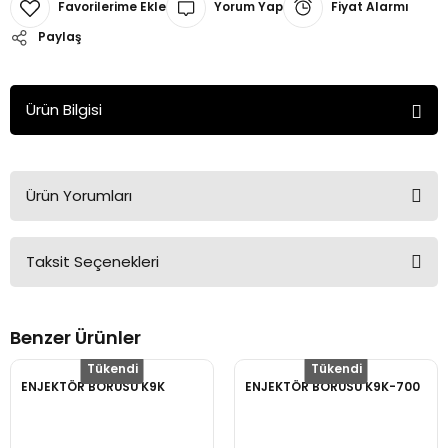
Yorum Yap
Fiyat Alarmı
Paylaş
Ürün Bilgisi
Ürün Yorumları
Taksit Seçenekleri
Bu ürüne ilk yorumu siz yapın!
Benzer Ürünler
Yorum Yaz
Tükendi
Tükendi
ENJEKTÖR BORUSU K9K
ENJEKTÖR BORUSU K9K-700