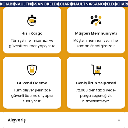
CİA
RENAULT
NİSSAN
OPEL
DACİA
RENAULT
NİSSAN
OPEL
DACİA
R
Hızlı Kargo
Müşteri Memnuniyeti
Tüm şehirlerimize hızlı ve
Müşteri memnuniyetini her
güvenli teslimat yapıyoruz.
zaman önceliğimizdir.
Güvenli Ödeme
Geniş Ürün Yelpazesi
Tüm alışverişlerinizde
72.000’den fazla yedek
güvenli ödeme altyapısı
parça seçeneğiyle
sunuyoruz.
hizmetinizdeyiz.
Alışveriş