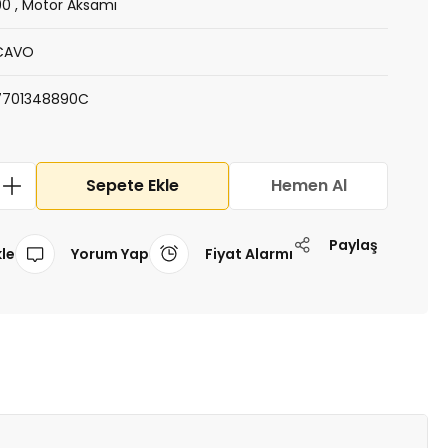
90
,
Motor Aksamı
CAVO
7701348890C
Sepete Ekle
Hemen Al
Paylaş
Yorum Yap
Fiyat Alarmı