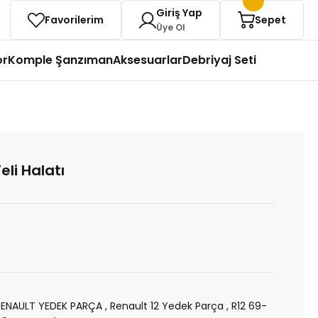
Giriş Yap
Favorilerim
Sepet
Üye Ol
or
Komple Şanzıman
Aksesuarlar
Debriyaj Seti
eli Halatı
RENAULT YEDEK PARÇA
,
Renault 12 Yedek Parça
,
R12 69-