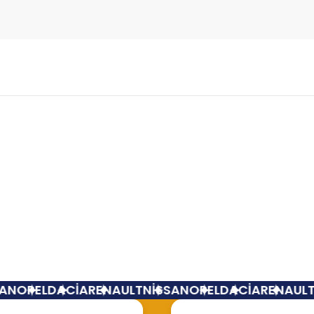
Bu ürüne ilk yorumu siz yapın!
Yorum Yaz
N
OPEL
DACİA
RENAULT
NİSSAN
OPEL
DACİA
RENAULT
N