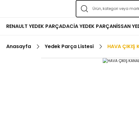
RENAULT YEDEK PARÇA
DACİA YEDEK PARÇA
NİSSAN Y
Anasayfa
Yedek Parça Listesi
HAVA ÇIKIŞ 