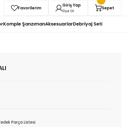
Giriş Yap
Favorilerim
Sepet
Üye Ol
or
Komple Şanzıman
Aksesuarlar
Debriyaj Seti
ALI
Yedek Parça Listesi