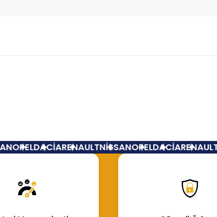
Bu ürüne ilk yorumu siz yapın!
Yorum Yaz
N
OPEL
DACİA
RENAULT
NİSSAN
OPEL
DACİA
RENAULT
N