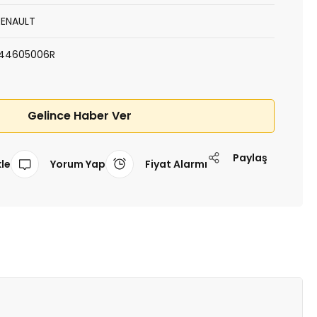
RENAULT
144605006R
Gelince Haber Ver
Paylaş
Yorum Yap
Fiyat Alarmı