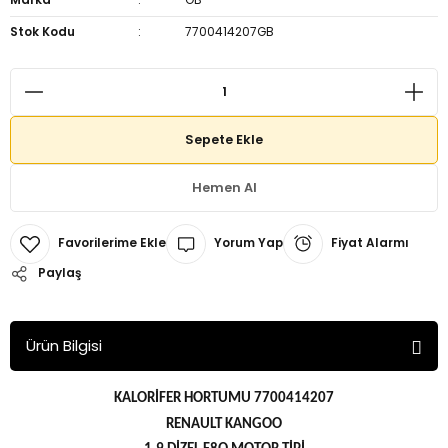
Stok Kodu
7700414207GB
Sepete Ekle
Hemen Al
Yorum Yap
Fiyat Alarmı
Paylaş
Ürün Bilgisi
KALORİFER HORTUMU 7700414207
RENAULT KANGOO