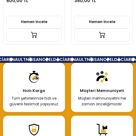
600,00 TL
350,00 TL
Hemen İncele
Hemen İncele
İA
RENAULT
NİSSAN
OPEL
DACİA
RENAULT
NİSSAN
OPEL
DACİA
REN
Hızlı Kargo
Müşteri Memnuniyeti
Tüm şehirlerimize hızlı ve
Müşteri memnuniyetini her
güvenli teslimat yapıyoruz.
zaman önceliğimizdir.