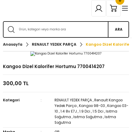
0
ARA
Anasayfa
RENAULT YEDEK PARÇA
Kangoo Dizel Kalorife
Kangoo Dizel Kalorifer Hortumu 7700414207
300,00 TL
Kategori
RENAULT YEDEK PARÇA
,
Renault Kangoo
Yedek Parça
,
Kangoo 98-03
,
Kangoo 03-
10
,
1.4 8v E7J
,
1.9 Dci
,
1.5 Dci
,
Isıtma
Soğutma
,
Isıtma Soğutma
,
Isıtma
Soğutma
Marka
GB