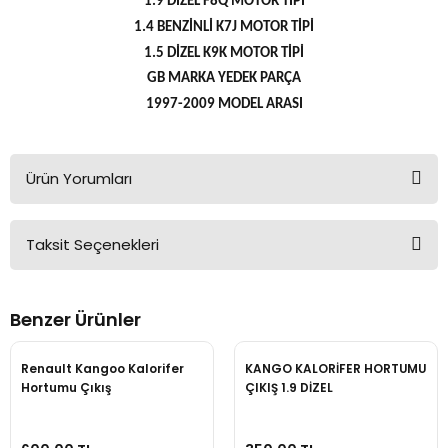
1.9 DİZEL F8Q MOTOR TİPİ
1.4 BENZİNLİ K7J MOTOR TİPİ
1.5 DİZEL K9K MOTOR TİPİ
GB MARKA YEDEK PARÇA
1997-2009 MODEL ARASI
Ürün Yorumları
Taksit Seçenekleri
Bu ürüne ilk yorumu siz yapın!
Benzer Ürünler
Yorum Yaz
Renault Kangoo Kalorifer
KANGO KALORİFER HORTUMU
Hortumu Çıkış
ÇIKIŞ 1.9 DİZEL