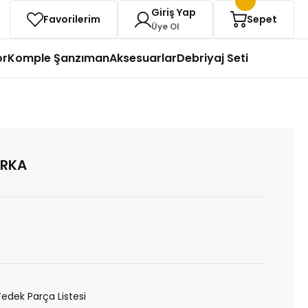
Giriş Yap
Favorilerim
Sepet
Üye Ol
or
Komple Şanzıman
Aksesuarlar
Debriyaj Seti
ARKA
Yedek Parça Listesi