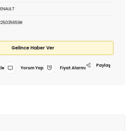
RENAULT
825035659R
Gelince Haber Ver
Paylaş
Yorum Yap
Fiyat Alarmı