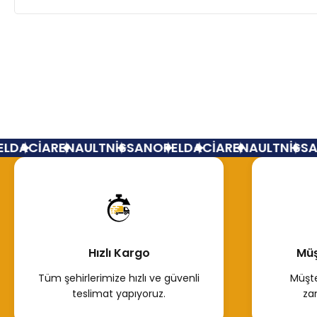
DACİA
RENAULT
NİSSAN
OPEL
DACİA
RENAULT
NİSSAN
Hızlı Kargo
Müş
Tüm şehirlerimize hızlı ve güvenli
Müşte
teslimat yapıyoruz.
za