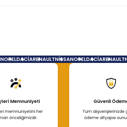
Bu ürüne ilk yorumu siz yapın!
Yorum Yaz
OPEL
DACİA
RENAULT
NİSSAN
OPEL
DACİA
RENAULT
Nİ
teri Memnuniyeti
Güvenli Ödem
ri memnuniyetini her
Tüm alışverişlerinizde 
man önceliğimizdir.
ödeme altyapısı sunu