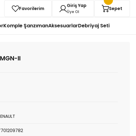
Giriş Yap
Favorilerim
Sepet
Üye Ol
or
Komple Şanzıman
Aksesuarlar
Debriyaj Seti
İ MGN-II
RENAULT
7701209782