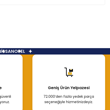
SSAN
OPEL
e
Geniş Ürün Yelpazesi
güvenli
72.000’den fazla yedek parça
yoruz.
seçeneğiyle hizmetinizdeyiz.