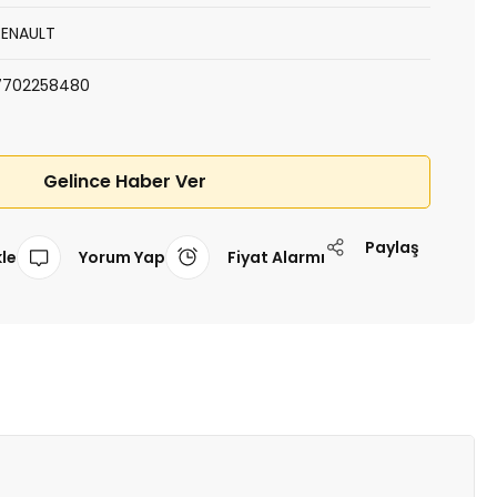
RENAULT
7702258480
Gelince Haber Ver
Paylaş
Yorum Yap
Fiyat Alarmı