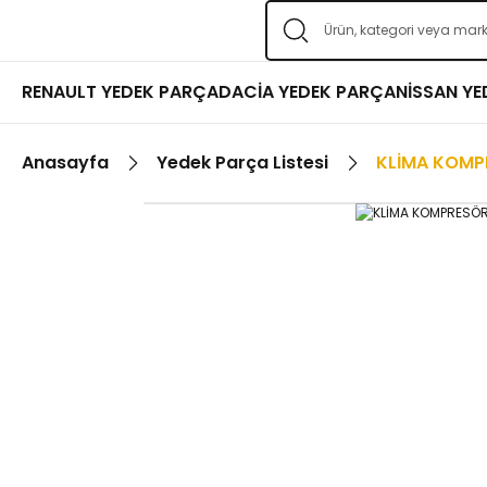
RENAULT YEDEK PARÇA
DACİA YEDEK PARÇA
NİSSAN Y
Anasayfa
Yedek Parça Listesi
KLİMA KOMP