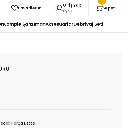
Giriş Yap
Favorilerim
Sepet
Üye Ol
or
Komple Şanzıman
Aksesuarlar
Debriyaj Seti
ÖRÜ
Yedek Parça Listesi