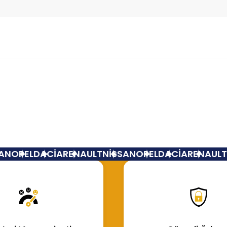
Bu ürüne ilk yorumu siz yapın!
Yorum Yaz
N
OPEL
DACİA
RENAULT
NİSSAN
OPEL
DACİA
RENAULT
N