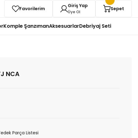
Giriş Yap
Favorilerim
Sepet
Üye Ol
or
Komple Şanzıman
Aksesuarlar
Debriyaj Seti
J NCA
Yedek Parça Listesi