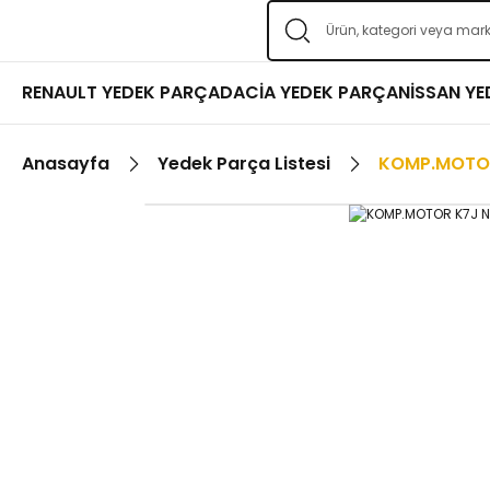
RENAULT YEDEK PARÇA
DACİA YEDEK PARÇA
NİSSAN Y
Anasayfa
Yedek Parça Listesi
KOMP.MOTO