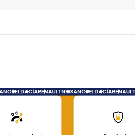
Bu ürüne ilk yorumu siz yapın!
Yorum Yaz
N
OPEL
DACİA
RENAULT
NİSSAN
OPEL
DACİA
RENAULT
N