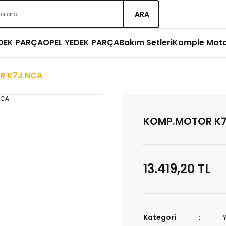
ARA
EDEK PARÇA
OPEL YEDEK PARÇA
Bakım Setleri
Komple Mot
R K7J NCA
KOMP.MOTOR K7
13.419,20 TL
Kategori