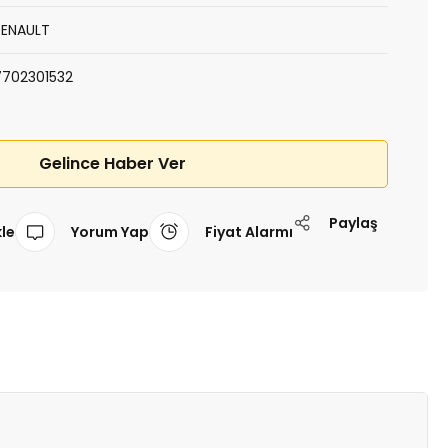
RENAULT
7702301532
Gelince Haber Ver
Paylaş
Yorum Yap
Fiyat Alarmı