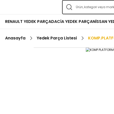
RENAULT YEDEK PARÇA
DACİA YEDEK PARÇA
NİSSAN Y
Anasayfa
Yedek Parça Listesi
KOMP.PLAT