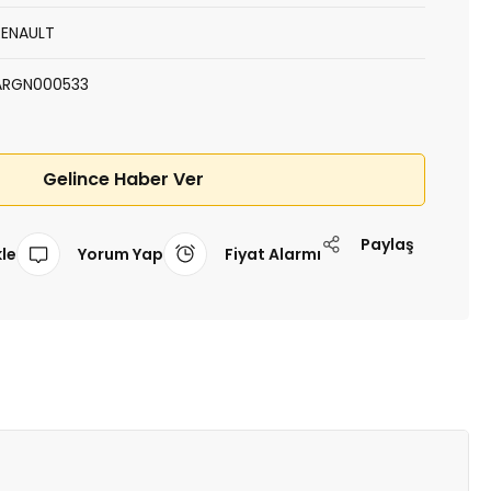
RENAULT
ARGN000533
Gelince Haber Ver
Paylaş
Yorum Yap
Fiyat Alarmı