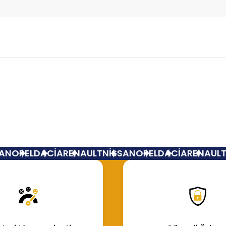
Bu ürüne ilk yorumu siz yapın!
Yorum Yaz
N
OPEL
DACİA
RENAULT
NİSSAN
OPEL
DACİA
RENAULT
N