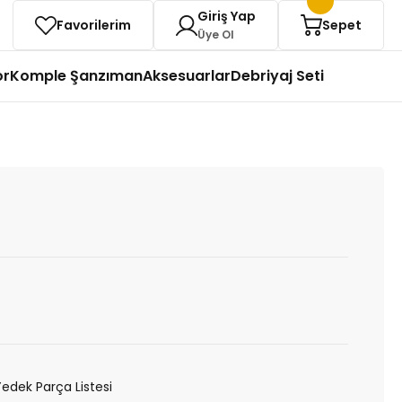
Giriş Yap
Favorilerim
Sepet
Üye Ol
or
Komple Şanzıman
Aksesuarlar
Debriyaj Seti
M
Yedek Parça Listesi