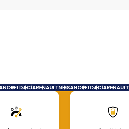
Bu ürüne ilk yorumu siz yapın!
Yorum Yaz
N
OPEL
DACİA
RENAULT
NİSSAN
OPEL
DACİA
RENAULT
N