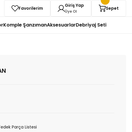
Giriş Yap
Favorilerim
Sepet
Üye Ol
or
Komple Şanzıman
Aksesuarlar
Debriyaj Seti
AN
Yedek Parça Listesi