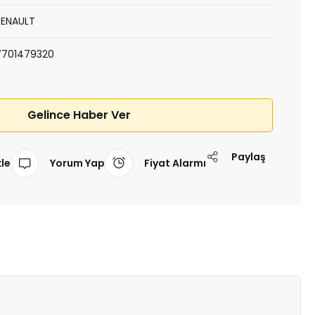
RENAULT
7701479320
Gelince Haber Ver
Paylaş
Yorum Yap
Fiyat Alarmı