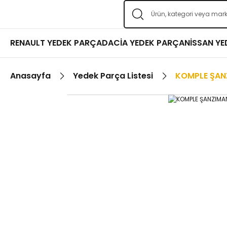
RENAULT YEDEK PARÇA
DACİA YEDEK PARÇA
NİSSAN Y
Anasayfa
Yedek Parça Listesi
KOMPLE ŞAN