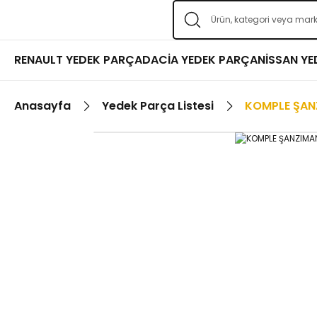
RENAULT YEDEK PARÇA
DACİA YEDEK PARÇA
NİSSAN Y
Anasayfa
Yedek Parça Listesi
KOMPLE ŞAN