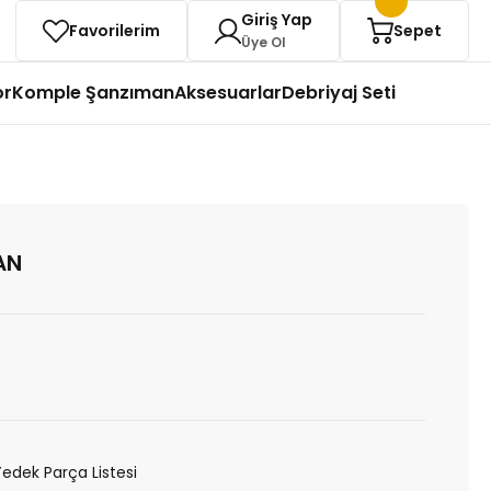
Giriş Yap
Favorilerim
Sepet
Üye Ol
or
Komple Şanzıman
Aksesuarlar
Debriyaj Seti
AN
Yedek Parça Listesi