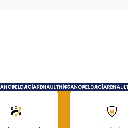
Bu ürüne ilk yorumu siz yapın!
Yorum Yaz
N
OPEL
DACİA
RENAULT
NİSSAN
OPEL
DACİA
RENAULT
N