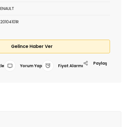
RENAULT
320104101R
Gelince Haber Ver
Paylaş
Yorum Yap
Fiyat Alarmı