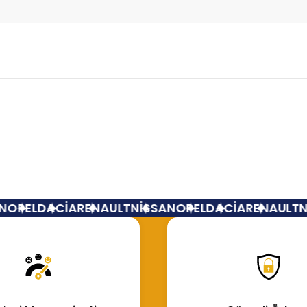
Bu ürüne ilk yorumu siz yapın!
Yorum Yaz
OPEL
DACİA
RENAULT
NİSSAN
OPEL
DACİA
RENAULT
Nİ