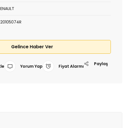
RENAULT
320105074R
Gelince Haber Ver
Paylaş
Yorum Yap
Fiyat Alarmı