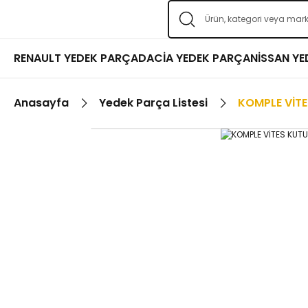
RENAULT YEDEK PARÇA
DACİA YEDEK PARÇA
NİSSAN Y
Anasayfa
Yedek Parça Listesi
KOMPLE VİT