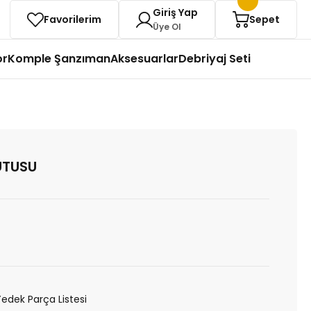
Giriş Yap
Favorilerim
Sepet
Üye Ol
or
Komple Şanzıman
Aksesuarlar
Debriyaj Seti
UTUSU
Yedek Parça Listesi