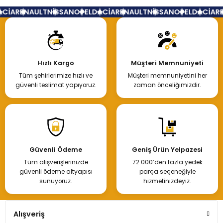
Duster 4X4 Edc Otomatik Sıfır Şanzıman DC4-019
CİA
RENAULT
NİSSAN
OPEL
DACİA
RENAULT
NİSSAN
OPEL
DACİA
RE
150.000,00 TL
Hızlı Kargo
Müşteri Memnuniyeti
Tüm şehirlerimize hızlı ve
Müşteri memnuniyetini her
Hemen İncele
güvenli teslimat yapıyoruz.
zaman önceliğimizdir.
Güvenli Ödeme
Geniş Ürün Yelpazesi
Tüm alışverişlerinizde
72.000’den fazla yedek
güvenli ödeme altyapısı
parça seçeneğiyle
sunuyoruz.
hizmetinizdeyiz.
Alışveriş