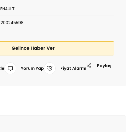
RENAULT
8200245598
Gelince Haber Ver
Paylaş
Yorum Yap
Fiyat Alarmı