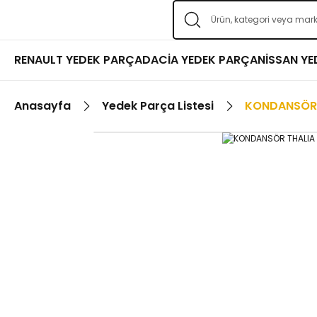
RENAULT YEDEK PARÇA
DACİA YEDEK PARÇA
NİSSAN Y
Anasayfa
Yedek Parça Listesi
KONDANSÖR 