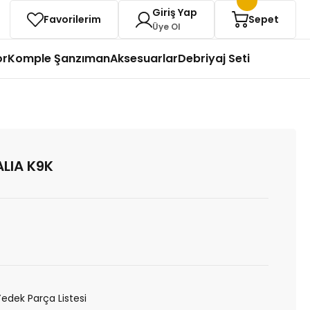
Giriş Yap
Favorilerim
Sepet
Üye Ol
or
Komple Şanzıman
Aksesuarlar
Debriyaj Seti
LIA K9K
Yedek Parça Listesi