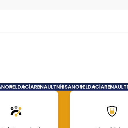
Bu ürüne ilk yorumu siz yapın!
Yorum Yaz
N
OPEL
DACİA
RENAULT
NİSSAN
OPEL
DACİA
RENAULT
N